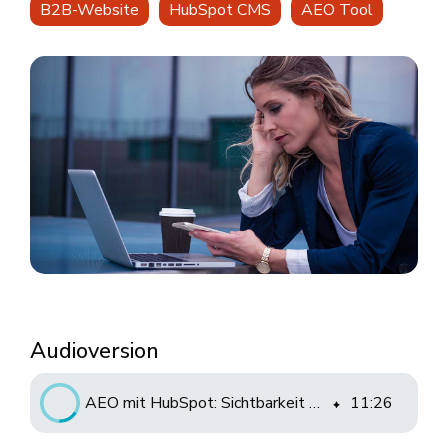
B2B-Website
HubSpot CMS
AEO Tool
Audioversion
AEO mit HubSpot: Sichtbarkeit in KI-Suchen gezielt steigern und messen
11
:
26