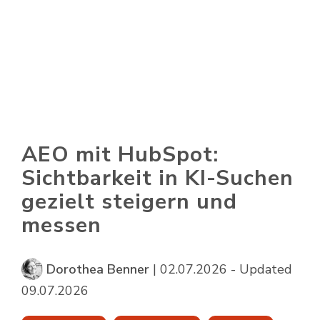
Skip
to
To
the
Me
main
content.
AEO mit HubSpot:
Sichtbarkeit in KI-Suchen
gezielt steigern und
messen
Dorothea Benner
|
02.07.2026 - Updated
09.07.2026