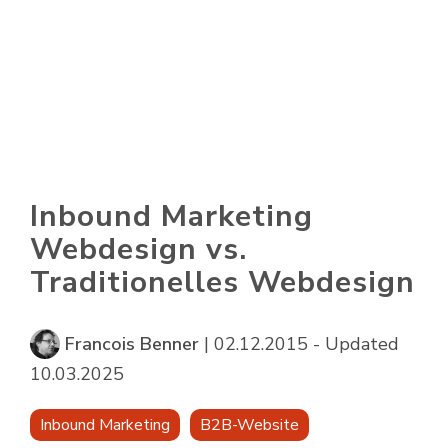
Skip
to
To
the
Me
main
content.
Inbound Marketing
Webdesign vs.
Traditionelles Webdesign
Francois Benner
|
02.12.2015 - Updated
10.03.2025
Inbound Marketing
B2B-Website